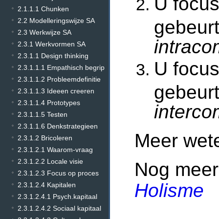
U focus
2.1.1.1 Chunken
gebeur
2.2 Modelleringswijze SA
2.3 Werkwijze SA
intraco
2.3.1 Werkvormen SA
2.3.1.1 Design thinking
U focus
2.3.1.1.1 Empathisch begrip
2.3.1.1.2 Probleemdefinitie
gebeurt
2.3.1.1.3 Ideeen creeren
2.3.1.1.4 Prototypes
interco
2.3.1.1.5 Testen
2.3.1.1.6 Denkstrategieen
Meer we
2.3.1.2 Bricoleren
2.3.1.2.1 Waarom-vraag
2.3.1.2.2 Locale visie
Nog meer
2.3.1.2.3 Focus op proces
Holisme
2.3.1.2.4 Kapitalen
2.3.1.2.4.1 Psych.kapitaal
2.3.1.2.4.2 Sociaal kapitaal