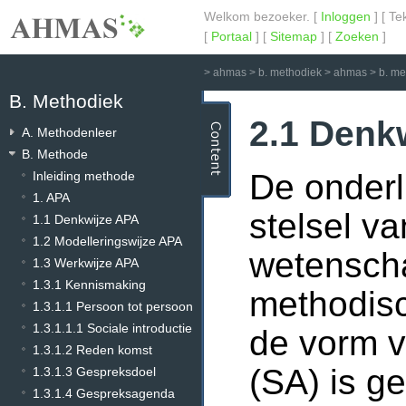
Welkom bezoeker. [
Inloggen
] [ Te
[
Portaal
] [
Sitemap
] [
Zoeken
]
>
ahmas
>
b. methodiek
>
ahmas
>
b. m
B. Methodiek
2.1 Denk
A. Methodenleer
B. Methode
De onderl
Inleiding methode
1. APA
stelsel va
1.1 Denkwijze APA
1.2 Modelleringswijze APA
wetenscha
1.3 Werkwijze APA
1.3.1 Kennismaking
methodisc
1.3.1.1 Persoon tot persoon
1.3.1.1.1 Sociale introductie
de vorm 
1.3.1.2 Reden komst
(SA) is g
1.3.1.3 Gespreksdoel
1.3.1.4 Gespreksagenda