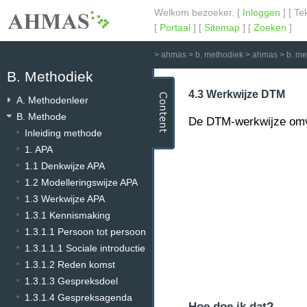
Welkom bezoeker. [
Inloggen
] [ Te
[
Portaal
] [
Sitemap
] [
Zoeken
]
>
ahmas
>
b. methodiek
>
ahmas
>
b. m
B. Methodiek
4.3 Werkwijze DTM
A. Methodenleer
B. Methode
De DTM-werkwijze omva
Inleiding methode
1. APA
1.1 Denkwijze APA
1.2 Modelleringswijze APA
1.3 Werkwijze APA
1.3.1 Kennismaking
1.3.1.1 Persoon tot persoon
1.3.1.1.1 Sociale introductie
1.3.1.2 Reden komst
1.3.1.3 Gespreksdoel
1.3.1.4 Gespreksagenda
Hoe doe ik dat?