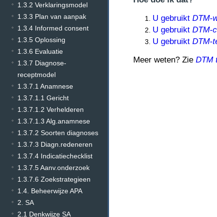
1.3.2 Verklaringsmodel
1.3.3 Plan van aanpak
U gebruikt
DTM-w
1.3.4 Informed consent
U gebruikt
DTM-c
1.3.5 Oplossing
U gebruikt
DTM-t
1.3.6 Evaluatie
Meer weten? Zie
DTM t
1.3.7 Diagnose-
receptmodel
1.3.7.1 Anamnese
1.3.7.1.1 Gericht
1.3.7.1.2 Verhelderen
1.3.7.1.3 Alg.anamnese
1.3.7.2 Soorten diagnoses
1.3.7.3 Diagn.redeneren
1.3.7.4 Indicatiechecklist
1.3.7.5 Aanv.onderzoek
1.3.7.6 Zoekstrategieen
1.4. Beheerwijze APA
2. SA
2.1 Denkwijze SA