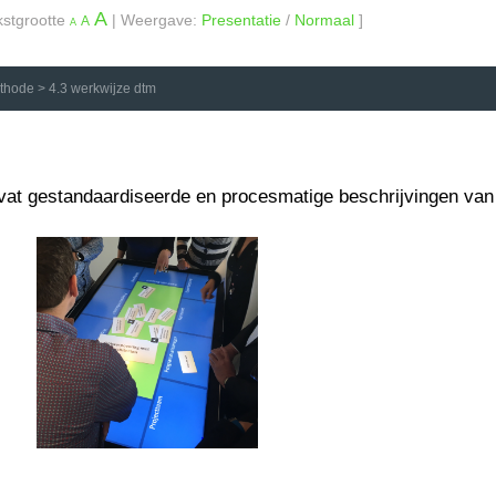
A
kstgrootte
| Weergave:
Presentatie
/
Normaal
]
A
A
ethode
>
4.3 werkwijze dtm
t gestandaardiseerde en procesmatige beschrijvingen van o