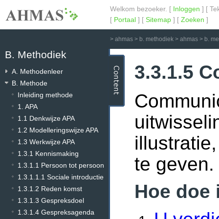
Welkom bezoeker. [
Inloggen
] [ Te
[
Portaal
] [
Sitemap
] [
Zoeken
]
>
ahmas
>
b. methodiek
>
ahmas
>
b. m
B. Methodiek
3.3.1.5 
A. Methodenleer
B. Methode
Communica
Inleiding methode
1. APA
uitwissel
1.1 Denkwijze APA
1.2 Modelleringswijze APA
illustrati
1.3 Werkwijze APA
1.3.1 Kennismaking
te geven.
1.3.1.1 Persoon tot persoon
1.3.1.1.1 Sociale introductie
Hoe doe 
1.3.1.2 Reden komst
1.3.1.3 Gespreksdoel
1.3.1.4 Gespreksagenda