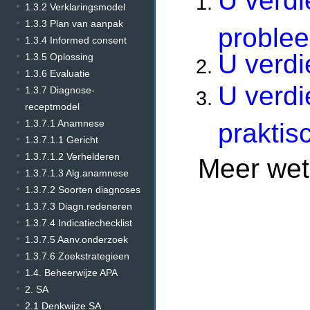
U verdi
1.3.2 Verklaringsmodel
1.3.3 Plan van aanpak
proble
1.3.4 Informed consent
U verdi
1.3.5 Oplossing
1.3.6 Evaluatie
U verdi
1.3.7 Diagnose-
receptmodel
1.3.7.1 Anamnese
prakti
1.3.7.1.1 Gericht
1.3.7.1.2 Verhelderen
Meer wet
1.3.7.1.3 Alg.anamnese
1.3.7.2 Soorten diagnoses
1.3.7.3 Diagn.redeneren
1.3.7.4 Indicatiechecklist
1.3.7.5 Aanv.onderzoek
1.3.7.6 Zoekstrategieen
1.4. Beheerwijze APA
2. SA
2.1 Denkwijze SA