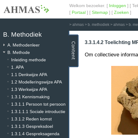
Welkom bezoeker. [
Inloggen
] [ Te
[
Portaal
] [
Sitemap
] [
Zoeken
]
>
ahmas
>
b. methodiek
>
ahmas
>
b. m
B. Methodiek
3.3.1.4.2 Toelichting M
A. Methodenleer
B. Methode
Om collectieve informa
Inleiding methode
1. APA
1.1 Denkwijze APA
1.2 Modelleringswijze APA
1.3 Werkwijze APA
1.3.1 Kennismaking
1.3.1.1 Persoon tot persoon
1.3.1.1.1 Sociale introductie
1.3.1.2 Reden komst
1.3.1.3 Gespreksdoel
1.3.1.4 Gespreksagenda