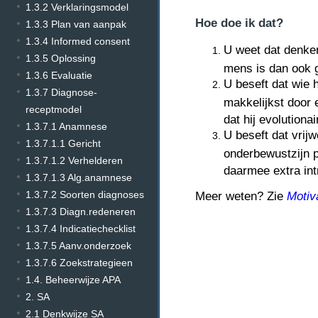
1.3.2 Verklaringsmodel
Hoe doe ik dat?
1.3.3 Plan van aanpak
1.3.4 Informed consent
U weet dat denken
1.3.5 Oplossing
mens is dan ook g
1.3.6 Evaluatie
U beseft dat wie 
1.3.7 Diagnose-
makkelijkst door 
receptmodel
dat hij evolutiona
1.3.7.1 Anamnese
U beseft dat vrij
1.3.7.1.1 Gericht
onderbewustzijn p
1.3.7.1.2 Verhelderen
daarmee extra int
1.3.7.1.3 Alg.anamnese
1.3.7.2 Soorten diagnoses
Meer weten? Zie
Motiv
1.3.7.3 Diagn.redeneren
1.3.7.4 Indicatiechecklist
1.3.7.5 Aanv.onderzoek
1.3.7.6 Zoekstrategieen
1.4. Beheerwijze APA
2. SA
2.1 Denkwijze SA