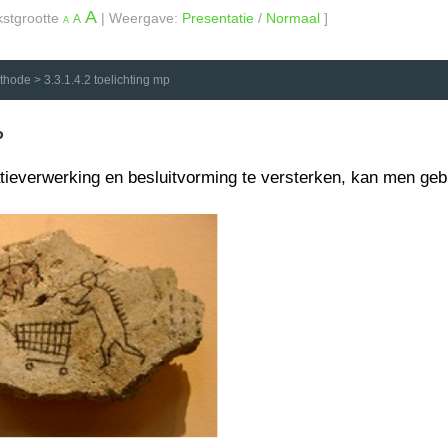
A
kstgrootte
| Weergave:
Presentatie
/
Normaal
]
A
A
ethode
>
3.3.1.4.2 toelichting mp
P
tieverwerking en besluitvorming te versterken, kan men geb