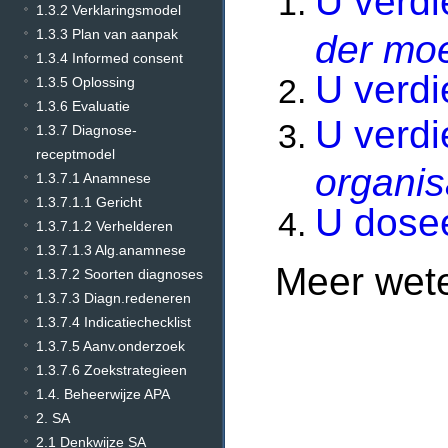
U verdi
1.3.2 Verklaringsmodel
1.3.3 Plan van aanpak
der moe
1.3.4 Informed consent
U verdi
1.3.5 Oplossing
1.3.6 Evaluatie
U verdi
1.3.7 Diagnose-
receptmodel
organis
1.3.7.1 Anamnese
1.3.7.1.1 Gericht
U dose
1.3.7.1.2 Verhelderen
1.3.7.1.3 Alg.anamnese
Meer wet
1.3.7.2 Soorten diagnoses
1.3.7.3 Diagn.redeneren
1.3.7.4 Indicatiechecklist
1.3.7.5 Aanv.onderzoek
1.3.7.6 Zoekstrategieen
1.4. Beheerwijze APA
2. SA
2.1 Denkwijze SA