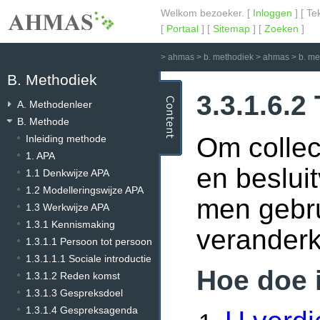
Welkom bezoeker. [
Inloggen
] [ Te
[
Portaal
] [
Sitemap
] [
Zoeken
]
>
ahmas
>
b. methodiek
>
ahmas
>
b. m
B. Methodiek
3.3.1.6.2
A. Methodenleer
B. Methode
Om collec
Inleiding methode
1. APA
en beslui
1.1 Denkwijze APA
1.2 Modelleringswijze APA
men gebru
1.3 Werkwijze APA
1.3.1 Kennismaking
veranderk
1.3.1.1 Persoon tot persoon
1.3.1.1.1 Sociale introductie
Hoe doe 
1.3.1.2 Reden komst
1.3.1.3 Gespreksdoel
1.3.1.4 Gespreksagenda