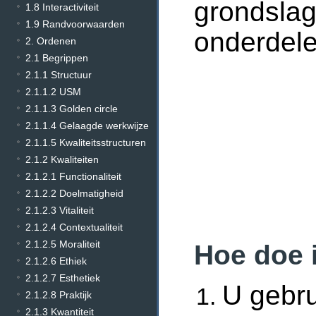
grondslag
1.8 Interactiviteit
1.9 Randvoorwaarden
onderdele
2. Ordenen
2.1 Begrippen
2.1.1 Structuur
2.1.1.2 USM
2.1.1.3 Golden circle
2.1.1.4 Gelaagde werkwijze
2.1.1.5 Kwaliteitsstructuren
2.1.2 Kwaliteiten
2.1.2.1 Functionaliteit
2.1.2.2 Doelmatigheid
2.1.2.3 Vitaliteit
2.1.2.4 Contextualiteit
2.1.2.5 Moraliteit
Hoe doe 
2.1.2.6 Ethiek
2.1.2.7 Esthetiek
U gebru
2.1.2.8 Praktijk
2.1.3 Kwantiteit