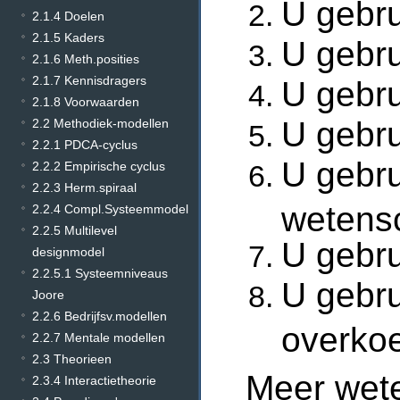
U gebru
2.1.4 Doelen
2.1.5 Kaders
U gebru
2.1.6 Meth.posities
2.1.7 Kennisdragers
U gebru
2.1.8 Voorwaarden
U gebru
2.2 Methodiek-modellen
2.2.1 PDCA-cyclus
U gebru
2.2.2 Empirische cyclus
2.2.3 Herm.spiraal
wetens
2.2.4 Compl.Systeemmodel
2.2.5 Multilevel
U gebru
designmodel
2.2.5.1 Systeemniveaus
U gebru
Joore
2.2.6 Bedrijfsv.modellen
overko
2.2.7 Mentale modellen
2.3 Theorieen
Meer
wet
2.3.4 Interactietheorie