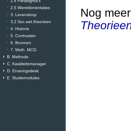
2.4 Paradigma's
2.5 Wereldorientaties
Nog meer
3. Levensloop
Theoriee
3.2 Soc.wet.theorieen
4. Historie
5. Contrasten
6. Bronnen
7. Meth. MCG
B. Methode
C. Kwaliteitsmanager
D. Ervaringsdesk.
E. Studiemodules