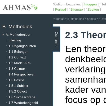
Welkom bezoeker. [
Inloggen
] [ Te
[
Portaal
] [
Sitemap
] [
Zoeken
]
>
ahmas
>
b. methodiek
>
ahmas
>
a. me
B. Methodiek
2.3 Theo
A. Methodenleer
Inleiding
Een theor
1. Uitgangspunten
1.1 Belangen
denkbeel
1.2 Context
1.2 Model.APA
verklaring
1.3 Cultuur
1.4 Perspectieven
samenhan
1.5 Positie
1.5.1 Subject
kader van
1.5.2 Object
focus op 
1.6 Succescriteria
1.7 Wederkerigheid