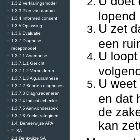
U doet 
1.3.2 Verklaringsmodel
1.3.3 Plan van aanpak
lopend
1.3.4 Informed consent
U zet d
1.3.5 Oplossing
1.3.6 Evaluatie
een rui
1.3.7 Diagnose-
receptmodel
U loopt
1.3.7.1 Anamnese
1.3.7.1.1 Gericht
volgend
1.3.7.1.2 Verhelderen
1.3.7.1.3 Alg.anamnese
U weet 
1.3.7.2 Soorten diagnoses
1.3.7.3 Diagn.redeneren
en dat 
1.3.7.4 Indicatiechecklist
de zake
1.3.7.5 Aanv.onderzoek
1.3.7.6 Zoekstrategieen
kan zet
1.4. Beheerwijze APA
2. SA
2.1 Denkwijze SA