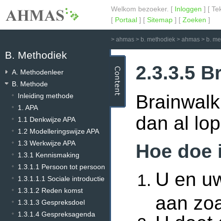
Welkom bezoeker. [
Inloggen
] [ Te
[
Portaal
] [
Sitemap
] [
Zoeken
]
>
ahmas
>
b. methodiek
>
ahmas
>
b. m
B. Methodiek
2.3.3.5 B
A. Methodenleer
B. Methode
Brainwalk
Inleiding methode
1. APA
dan al lo
1.1 Denkwijze APA
1.2 Modelleringswijze APA
1.3 Werkwijze APA
Hoe doe 
1.3.1 Kennismaking
1.3.1.1 Persoon tot persoon
U en uw
1.3.1.1.1 Sociale introductie
1.3.1.2 Reden komst
aan zoa
1.3.1.3 Gespreksdoel
1.3.1.4 Gespreksagenda