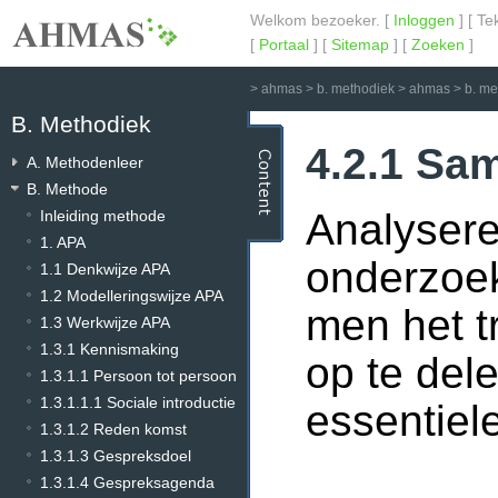
Welkom bezoeker. [
Inloggen
] [ Te
[
Portaal
] [
Sitemap
] [
Zoeken
]
>
ahmas
>
b. methodiek
>
ahmas
>
b. m
B. Methodiek
4.2.1 Sa
A. Methodenleer
B. Methode
Analysere
Inleiding methode
1. APA
onderzoek
1.1 Denkwijze APA
1.2 Modelleringswijze APA
men het tr
1.3 Werkwijze APA
1.3.1 Kennismaking
op te del
1.3.1.1 Persoon tot persoon
1.3.1.1.1 Sociale introductie
essentie
1.3.1.2 Reden komst
1.3.1.3 Gespreksdoel
1.3.1.4 Gespreksagenda