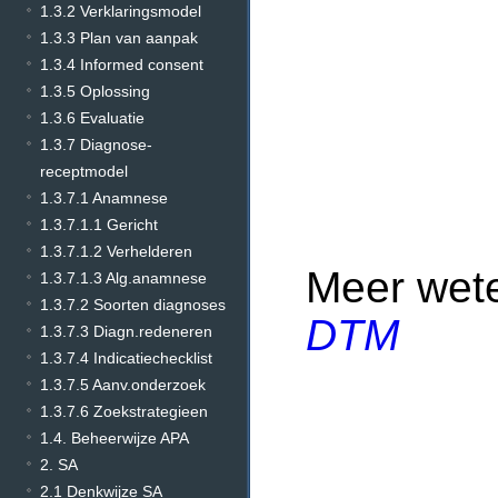
1.3.2 Verklaringsmodel
1.3.3 Plan van aanpak
1.3.4 Informed consent
1.3.5 Oplossing
1.3.6 Evaluatie
1.3.7 Diagnose-
receptmodel
1.3.7.1 Anamnese
1.3.7.1.1 Gericht
1.3.7.1.2 Verhelderen
Meer wet
1.3.7.1.3 Alg.anamnese
1.3.7.2 Soorten diagnoses
DTM
1.3.7.3 Diagn.redeneren
1.3.7.4 Indicatiechecklist
1.3.7.5 Aanv.onderzoek
1.3.7.6 Zoekstrategieen
1.4. Beheerwijze APA
2. SA
2.1 Denkwijze SA